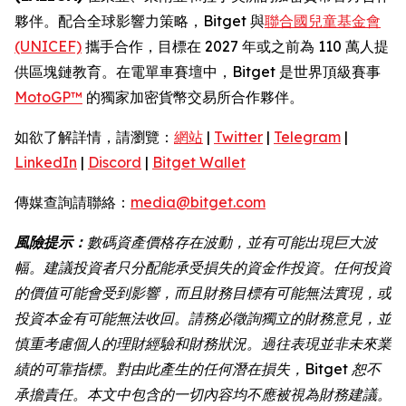
夥伴。配合全球影響力策略，Bitget 與
聯合國兒童基金會
(UNICEF)
攜手合作，目標在 2027 年或之前為 110 萬人提
供區塊鏈教育。在電單車賽壇中，Bitget 是世界頂級賽事
MotoGP™
的獨家加密貨幣交易所合作夥伴。
如欲了解詳情，請瀏覽：
網站
|
Twitter
|
Telegram
|
LinkedIn
|
Discord
|
Bitget Wallet
傳媒查詢請聯絡：
media@bitget.com
風險提示：
數碼資產價格存在波動，並有可能出現巨大波
幅。建議投資者只分配能承受損失的資金作投資。任何投資
的價值可能會受到影響，而且財務目標有可能無法實現，或
投資本金有可能無法收回。請務必徵詢獨立的財務意見，並
慎重考慮個人的理財經驗和財務狀況。過往表現並非未來業
績的可靠指標。對由此產生的任何潛在損失，Bitget 恕不
承擔責任。本文中包含的一切內容均不應被視為財務建議。