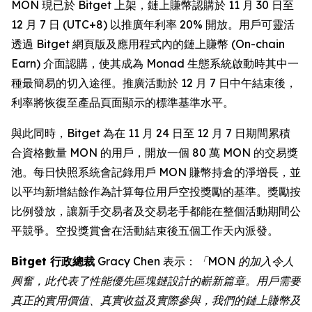
MON 現已於 Bitget 上架，鏈上賺幣認購於 11 月 30 日至
12 月 7 日 (UTC+8) 以推廣年利率 20% 開放。用戶可靈活
透過 Bitget 網頁版及應用程式內的鏈上賺幣 (On-chain
Earn) 介面認購，使其成為 Monad 生態系統啟動時其中一
種最簡易的切入途徑。推廣活動於 12 月 7 日中午結束後，
利率將恢復至產品頁面顯示的標準基準水平。
與此同時，Bitget 為在 11 月 24 日至 12 月 7 日期間累積
合資格數量 MON 的用戶，開放一個 80 萬 MON 的交易獎
池。每日快照系統會記錄用戶 MON 賺幣持倉的淨增長，並
以平均新增結餘作為計算每位用戶空投獎勵的基準。獎勵按
比例發放，讓新手交易者及交易老手都能在整個活動期間公
平競爭。空投獎賞會在活動結束後五個工作天內派發。
Bitget 行政總裁
Gracy Chen 表示：
「MON 的加入令人
興奮，此代表了性能優先區塊鏈設計的嶄新篇章。用戶需要
真正的實用價值、真實收益及實際參與，我們的鏈上賺幣及