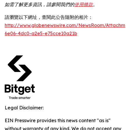
如需了解更多資訊，請參閱我們的
使用條款
。
請瀏覽以下網址，查閱此公告隨附的相片：
http://www.globenewswire.com/NewsRoom/Attachme
6e06-4dc0-a2e5-e75cce10a21b
Legal Disclaimer:
EIN Presswire provides this news content "as is"
without warranty of any kind. We do not accept any