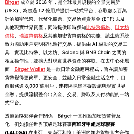
Bitget
成立於 2018 年，是全球最具規模的全景交易所
(UEX)，為超過 1.2 億用戶提供一站式平台，存取數以百萬
計的加密代幣、代幣化股票、交易所買賣基金 (ETF) 以及
其他現實世界資產，同時提供即時獲知
比特幣價格
、
以太坊
價格
、
瑞波幣價格
及其他加密貨幣價格的功能。該生態系統
致力協助用戶更明智地進行交易，提供由 AI 驅動的交易工
具，實現比特幣、以太坊、Solana 與 BNB Chain 之間的
相互操作性，並擴大對現實世界資產的存取。在去中心化層
面，
Bitget Wallet
是一款日常金融應用程式，旨在讓加密
貨幣變得更簡單、更安全，並融入日常金融生活之中， 目
前服務逾 8,000 萬用戶，連接區塊鏈基礎設施與現實世界
金融，提供流暢整合出入金、交易、賺取及支付功能的一站
式平台。
透過策略夥伴合作關係，Bitget 一直推動加密貨幣普及
化，例如擔任世界頂級足球賽事
西班牙甲組足球聯賽
(LALIGA)
在東亞、東南亞和拉丁美洲的加密貨幣官方合作