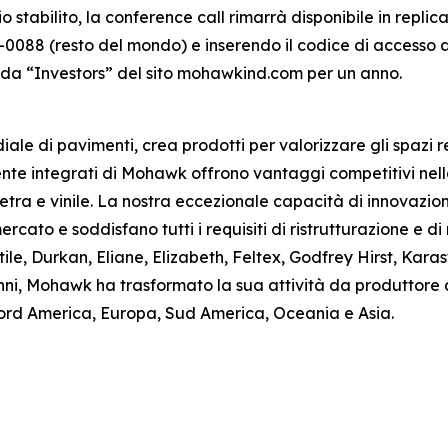
o stabilito, la conference call rimarrà disponibile in repl
0088 (resto del mondo) e inserendo il codice di accesso a
cheda “Investors” del sito mohawkind.com per un anno.
le di pavimenti, crea prodotti per valorizzare gli spazi re
ente integrati di Mohawk offrono vantaggi competitivi nell
etra e vinile. La nostra eccezionale capacità di innovazion
rcato e soddisfano tutti i requisiti di ristrutturazione e di
tile, Durkan, Eliane, Elizabeth, Feltex, Godfrey Hirst, K
’anni, Mohawk ha trasformato la sua attività da produttor
Nord America, Europa, Sud America, Oceania e Asia.