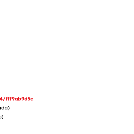
4/fff9ab9d5c
ada)
o)