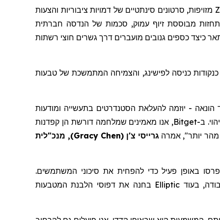
מזויפות, סרטונים סינתטיים של דמויות ציבוריות והצעות
חזות מבוססת זיוף עמוק, סכמות של הנדסה חברתית
ר כיצד כספים גנובים מועברים דרך גשרים חוצי רשתות
כנקודות כניסה
לפישינג
, והצמיחה המתמשכת של טבעות
ד הונאה - יוזמה להעלאת הסטנדרטים בתעשייה ומודעות
וי. ב-
Bitget
, אנו מאמינים שמלחמה דורשת הן קפדנות
 מהר יותר", אמרה
גרייסי
צ'ן
(
Gracy Chen
)
, מנכ"לית
בודה, בעוד
Elliptic
בחנה את דפוסי הלבנת המטבעות
ותם
. המשמעות היא שבאופן הדדי, אנו פועלים גם להרחיב