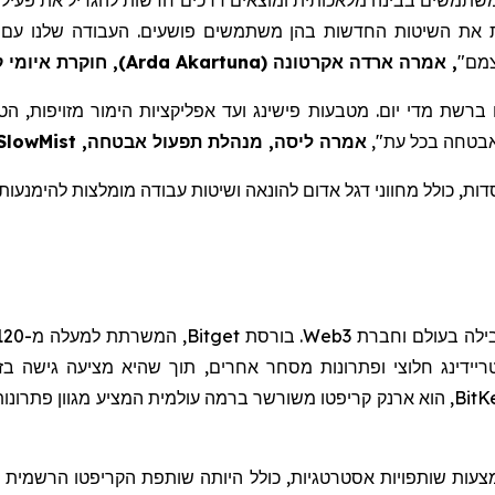
ות את השיטות החדשות בהן משתמשים פושעים. העבודה שלנו עם
צמם"
, אמרה ארדה
אקרטונה
(
Akartuna
Arda
)
, חוקרת איומי
ק
 ברשת מדי יום. מטבעות
פישינג
ועד אפליקציות הימור מזויפות, הט
אבטחה בכל עת",
אמרה ליסה, מנהלת תפעול אבטחה,
SlowMist
ת, כולל מחווני דגל אדום להונאה ושיטות עבודה מומלצות להימנעות
ילה בעולם וחברת
Web3
. בורסת
Bitget
, המשרתת למעלה מ-
120
ריידינג
חלוצי ופתרונות מסחר אחרים, תוך שהיא מציעה גישה ב
BitK
, הוא ארנק
קריפטו
משורשר ברמה עולמית המציע מגוון פתרונות
עות שותפויות אסטרטגיות, כולל היותה שותפת
הקריפטו
הרשמית של