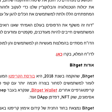
את יכולות הטכנולוגיה
והבלוקצ'יין
שלנו כדי לעקוב ולזה
המתפתחים הללו ולתת למשתמשים את הכלים להגן על ע
"דוח זה משקף את הדפוסים בעולם האמיתי שאנו רואים
המשתמשים חייבים להיות מעודכנים, סקפטיים ומודעים ל
הדו
"
ח מסתיים בהמלצות מעשיות הן למשתמשים והן למוסדו
לדו
"
ח המלא, בקרו
כאן
.
אודות
Bitget
Bitget
, שהוקמה בשנת 2018, היא
בורסת
הקריפטו
המוב
לעזור למשתמשים לסחור בצורה חכמה יותר עם קופי
ט
קריפטוגרפיים
אחרים.
Bitget Wallet
, שנקרא בעבר
eep
אסימונים, שוק
NFT
, דפדפן
DApp
ועוד.
Bitget
נמצאת בחוד החנית של קידום אימוץ
קריפטו
באמצ