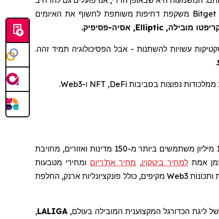
Bitget
משקפת דחיפות משותפת לחשוף את האיומים
ריפטו
מובילה,
Elliptic
, אסיה-
פסיפיק.
קטיקות עשויות להשתנות - אבל הפסיכולוגיה תמיד זהה.
.
 ממלכודות נפוצות בסביבות
DeFi
, NFT ו-Web3.
מיליון משתמשים ביותר מ-150 מדינות ואזורים, מחויבת
זמן אמת
למחיר
ביטקוי
ן
,
מחיר
את'ריום
ומחירי מטבעות
 ותכונות
Web3
מקיפים, כולל פונקציונליות ארנק, החלפת
 ליגת הכדורגל המקצוענית המובילה בעולם,
LALIGA
,