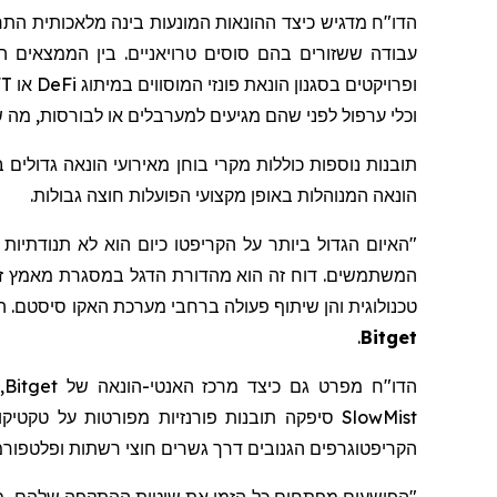
הדו"ח מדגיש כיצד ההונאות המונעות בינה מלאכותית התר
עבודה ששזורים בהם סוסים טרויאניים. בין הממצאים ה
ופרויקטים בסגנון הונאת
פונזי
המוסווים במיתוג
DeFi
או
T
וכלי ערפול לפני שהם מגיעים למערבלים או לבורסות, מ
תובנות נוספות כוללות מקרי בוחן מאירועי הונאה גדולים 
הונאה המנוהלות באופן מקצועי הפועלות חוצה גבולות.
"האיום הגדול ביותר על
הקריפטו
כיום הוא לא תנודתיות -
המשתמשים. דוח זה הוא מהדורת הדגל במסגרת מאמץ זה. ב
טכנולוגית והן שיתוף פעולה ברחבי מערכת
האקו
סיסטם
. 
.
Bitget
הדו"ח מפרט גם כיצד מרכז האנטי-הונאה של
Bitget
, 
SlowMist
סיפקה תובנות
פורנזיות מפורטות על טקטיק
הקריפטוגרפים הגנובים דרך גשרים חוצי רשתות ופלטפורמ
"
הפושעים מפתחים כל הזמן את שיטות ההתקפה שלהם, מ