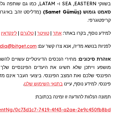
בשווקי
EASTERN
,
SEA
ו-
LATAM
, כמו גם שותפה גל
סאמט
גומוש
(
ş
Samet Gümü
)
(מדליסט זהב
באיגרו
קריפטוגרפי
.
למידע נוסף, בקרו באתר:
אתר
|
טוויטר
|
טלגרם
|
לינקדאין
|
לפניות בנושא מדיה, אנא צרו קשר עם:
dia@bitget.com
אזהרת סיכונים
: מחירי הנכסים הדיגיטליים עשויים לה
מושפע וייתכן שלא תשיגו את היעדים הפיננסיים שלך
הפיננסי שלכם ואת המצב הפיננסי. ביצועי העבר אינם מדד
פיננסי. למידע נוסף, עיינו
בתנאי השימוש שלנו
.
תמונה
הנלוות להודעה זו
זמינה בכתובת:
entNg/0c73d1c7-7419-4f43-a2ae-2e9c450fb8bd