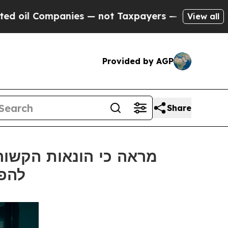
mpanies — not Taxpayers — the Chance to Cash in
View all
Provided by AGP
Share
להפסדים של 4.6 