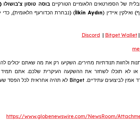
ובלית של הספורטאים הלאומיים הטורקיים
בוסה
טוסון
צ'בושולו
(
ף
)
ואילקין
איידין (
lkin Aydın
İ
) (נבחרת הכדורעף הלאומית),
כדי 
Discord
|
Bitget Wallet
me
שתנות ולחוות תנודתיות מחירים. השקיעו רק את מה שאתם יכולים 
 או לא תוכלו לשחזר את ההשקעה העיקרית שלכם. אתם תמיד צרי
 אמין לביצועים עתידיים.
Bitget
לא תהיה אחראית לכל הפסד שעלול
https://www.globenewswire.com/NewsRoom/Attachm