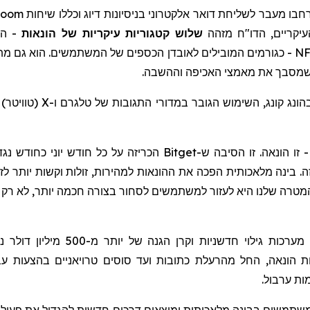
חבו מעבר לשליחת דואר אלקטרוני בניסיונות
דיוג
וכללו שיחות
Zoom
עיקריים, הדו"ח מזהה
שלוש קטגוריות עיקריות של הונאות
- הת
NF
- כגורמים המובילים לאובדן הכספים של המשתמשים. הוא גם מתא
ה שמסבך את מאמצי האכיפה וההשבה.
בהונג קונג, השימוש הגובר במדורי התגובות של
טלגרם
ו-X (
טוויטר
) 
 זו הונאה. זו הסיבה ש-
Bitget
הכריזה על כל חודש יוני כחודש נג
ינה מלאכותית הפכה את ההונאות למהירות, זולות וקשות יותר לזיה
המטרה שלנו היא לעזור למשתמשים לסחור בצורה חכמה יותר, לא רק
מערכות גילוי חדשניות וקרן הגנה של יותר מ-500 מיליון דולר נפרסו באופן פעיל כדי להפחית את סיכוני המשתמשים.
ות הונאה, החל מהרעלת כתובות ועד סוסים טרויאניים בהצעות ע
ות ערבול.
שתמשים בבינה מלאכותית ומוצאים דרכים חדשות להגדיל את פעיל