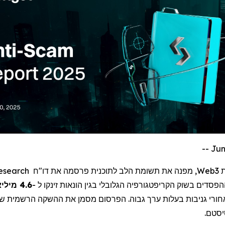
ת
Web3
,
מפנה את תשומת הלב לתוכנית
פרסמה את
דו"ח
esearch
ההפסדים בשוק
הקריפטגורפיה
הגלובלי בגין הונאות זינקו ל -
4.6 מיליארד דולר ב-2024
אחורי גניבות בעלות ערך גבוה. הפרסום מסמן את ההשקה הרשמית ש
יסטם
.